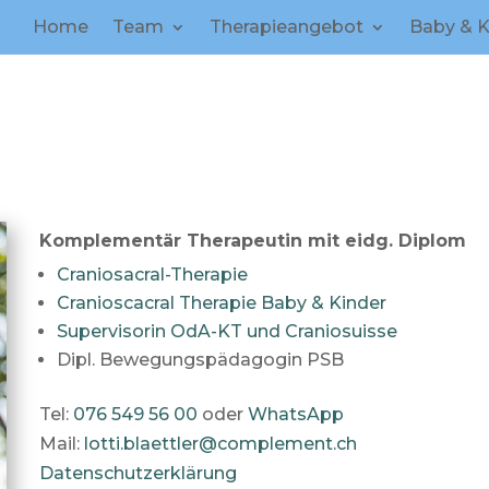
Home
Team
Therapieangebot
Baby & K
Komplementär Therapeutin mit eidg. Diplom
Craniosacral-Therapie
Cranioscacral Therapie Baby & Kinder
Supervisorin OdA-KT und Craniosuisse
Dipl. Bewegungspädagogin PSB
Tel:
076 549 56 00
oder
WhatsApp
Mail:
lotti.blaettler@complement.ch
Datenschutzerklärung