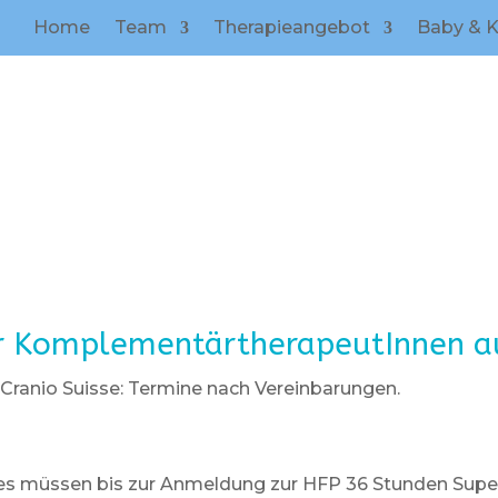
Home
Team
Therapieangebot
Baby & K
r KomplementärtherapeutInnen a
 Cranio Suisse: Termine nach Vereinbarungen.
tes müssen bis zur Anmeldung zur HFP 36 Stunden Super